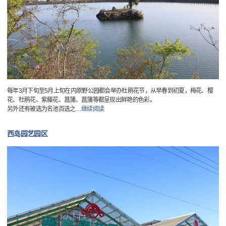
每年3月下旬至5月上旬在内原野公园都会举办杜鹃花节，从早春到初夏，梅花、樱
花、杜鹃花、紫藤花、菖蒲、菖蒲等都呈现出鲜艳的色彩。
另外还有被选为名池百选之
…
继续阅读
西岛园艺园区