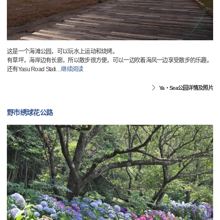
这是一个海滩公园，可以玩水上运动和烧烤。
有草坪，海岸边有长廊，所以散步很方便，可以一边吹着海风一边享受散步的乐趣。
还有Yasu Road Stati
…
继续阅读
Ya・Sea公园详情及照片
野市绣球花公路