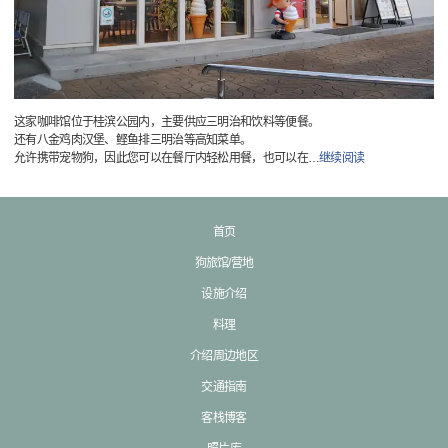
这家咖啡馆位于桂滨公园内，主要供应三明治和饮料等便餐。
还有八金鸡肉汉堡、鲣鱼排三明治等高知菜单。
允许携带宠物狗，因此您可以在餐厅内轻松用餐，也可以在
…
继续阅读
首页
狗旅馆/营地
设施介绍
料理
介绍周边地区
交通指南
客栈博客