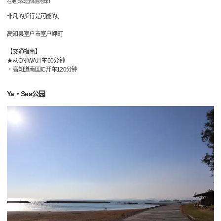
在地质公园体验地球！
非凡的步行是可能的。
高知县室户市室户岬町
【交通指南】
★从ONIWA开车60分钟
・高知道南国IC开车120分钟
Ya・Sea公园