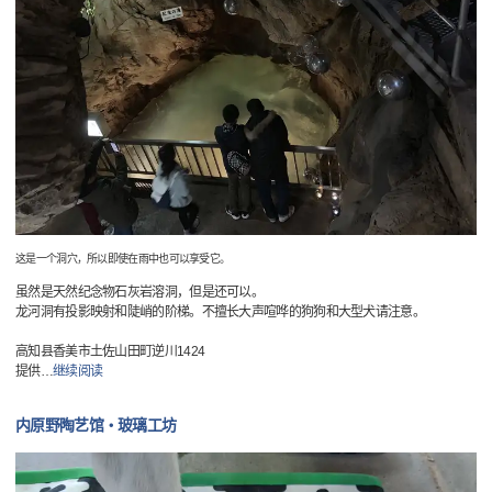
这是一个洞穴，所以即使在雨中也可以享受它。
虽然是天然纪念物石灰岩溶洞，但是还可以。
龙河洞有投影映射和陡峭的阶梯。不擅长大声喧哗的狗狗和大型犬请注意。
高知县香美市土佐山田町逆川1424
提供
…
继续阅读
内原野陶艺馆・玻璃工坊