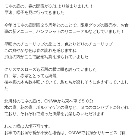
モネの庭の、春の開園が３/１より始まりました！
早速、様子を見に行ってきました
今年はモネの庭開園２５周年とのことで、限定グッズの販売や、お食
事の新メニュー、パンフレットのリニューアルなどしていました！
早咲きのチューリップの丘には、色とりどりのチューリップ
この鮮やかな色は春の訪れを感じますね
沢山の方がここで記念写真を撮られていました
クリスマスローズも石段の横に咲き誇っていました
白、紫、赤紫ととっても綺麗
桜や梅の木も数本咲いていて、鳥たちが楽しそうにさえずっていまし
た
北川村のモネの庭は、ONIWAから東へ車で５０分
水の庭、花の庭、ボルディゲアの庭など、３つのコンセプトに分かれ
ており、それぞれで違った風景をお楽しみいただけます
わんこ様は入場不可です。
お車でのお留守番が不安な場合は、ONIWAでお預かりサービス（有