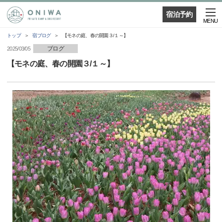
宿泊予約
MENU
トップ
宿ブログ
【モネの庭、春の開園３/１～】
ブログ
2025/03/05
【モネの庭、春の開園３/１～】