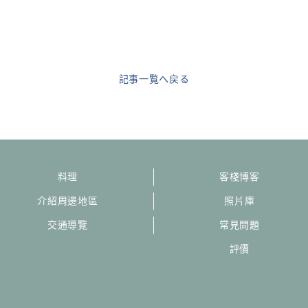
記事一覧へ戻る
料理
客棧博客
介紹周邊地區
照片庫
交通導覽
常見問題
評價