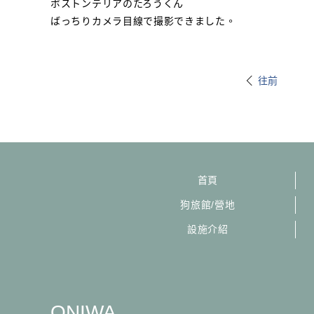
ボストンテリアのたろうくん
ばっちりカメラ目線で撮影できました。
往前
首頁
狗旅館/營地
設施介紹
ONIWA