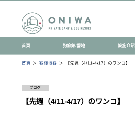
首頁
狗旅館/營地
設施介紹
首頁
客棧博客
【先週（4/11-4/17）のワンコ】
ブログ
【先週（4/11-4/17）のワンコ】