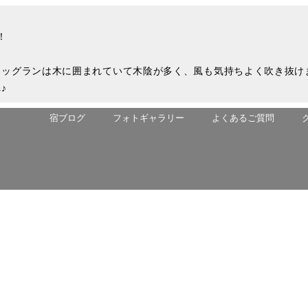
！
ドッグランは木に囲まれていて木陰が多く、風も気持ちよく吹き抜け
♪
宿ブログ
フォトギャラリー
よくあるご質問