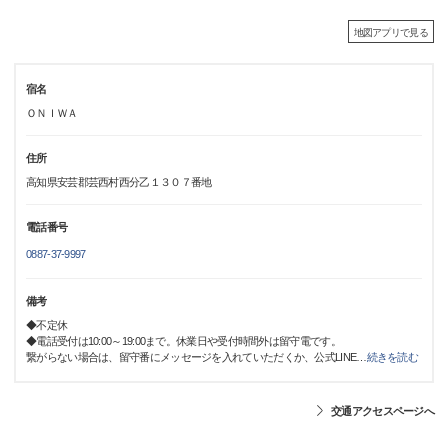
地図アプリで見る
宿名
ＯＮＩＷＡ
住所
高知県安芸郡芸西村西分乙１３０７番地
電話番号
0887-37-9997
備考
◆不定休
◆電話受付は10:00～19:00まで。休業日や受付時間外は留守電です。
繋がらない場合は、留守番にメッセージを入れていただくか、公式LINE
…
続きを読む
交通アクセスページへ