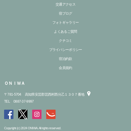
交通アクセス
宿ブログ
フォトギャラリー
よくあるご質問
クチコミ
プライバシーポリシー
宿泊約款
会員規約
ＯＮＩＷＡ
〒
781-5704
高知県安芸郡芸西村西分乙１３０７番地
TEL
0887-37-9997
Copyright (c) 2024 ONIWA. All rights reserved.