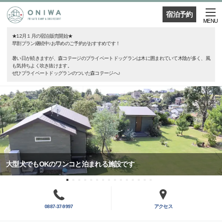
宿泊予約
MENU
★12月１月の宿泊販売開始★
早割プラン継続中♪お早めのご予約がおすすめです！
暑い日が続きますが、森コテージのプライベートドッグランは木に囲まれていて木陰が多く、風
も気持ちよく吹き抜けます。
ぜひプライベートドッグランのついた森コテージへ♪
大型犬でもOKのワンコと泊まれる施設です
0887-37-9997
アクセス