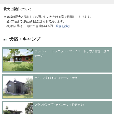
愛犬ご宿泊について
当施設は愛犬と安心してお過ごしいただける宿を目指しております。
・愛犬2頭までは宿泊料金に含まれております。
・3頭目以降は、1頭につき1泊3,300円
…
続きを読む
犬宿・キャンプ
プライベートドッグラン・プライベートサウナ付き 森コ
テージ
わんこと泊まれるコテージ・犬宿
グランピング(キャビン+ウッドデッキ)