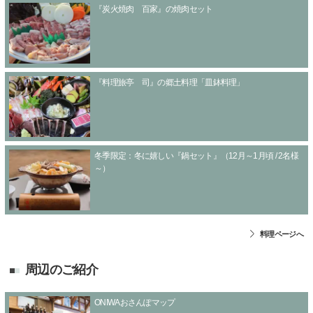
『炭火焼肉 百家』の焼肉セット
『料理旅亭 司』の郷土料理「皿鉢料理」
冬季限定：冬に嬉しい『鍋セット』（12月～1月頃 / 2名様
～）
料理ページへ
周辺のご紹介
ONIWAおさんぽマップ